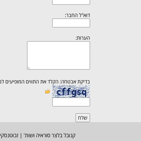
דוא"ל החבר:
הערות:
בדיקת אבטחה: הקלד את התווים המופיעים למ
קנובל בלצר סוראיה ושות' | זבוטנסקי 7, רמת גן, מגדל משה אביב | טלפון