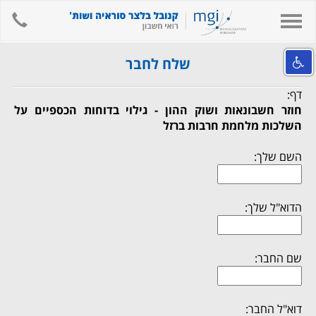
hone
Toggle
navigation
אודות המשרד
שלח לחבר
השירותים שלנו
דף:
מידע מקצועי ומאמרים
חוזר חשבונאות ושוק ההון - גילוי בדוחות הכספיים על
השלכות מלחמת חרבות ברזל
קישורים
השם שלך:
לאתר המשרד
צור קשר
הדוא"ל שלך:
חיפוש
English
שם החבר:
דוא"ל החבר: