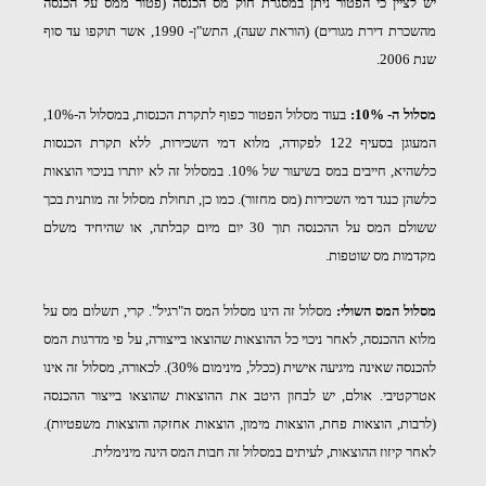
יש לציין כי הפטור ניתן במסגרת חוק מס הכנסה (פטור ממס על הכנסה
מהשכרת דירת מגורים) (הוראת שעה), התש"ן- 1990, אשר תוקפו
עד סוף
שנת 2006.
מסלול ה- 10%:
בעוד מסלול הפטור כפוף לתקרת הכנסות, במסלול ה-10%,
המעוגן בסעיף 122 לפקודה, מלוא דמי השכירות, ללא תקרת הכנסות
כלשהיא, חייבים במס בשיעור של 10%. במסלול זה לא יותרו בניכוי הוצאות
כלשהן כנגד דמי השכירות (מס מחזור). כמו כן, תחולת מסלול זה מותנית בכך
ששולם המס על ההכנסה תוך 30 יום מיום קבלתה, או שהיחיד משלם
מקדמות מס שוטפות.
מסלול המס השולי:
מסלול זה הינו מסלול המס ה"רגיל". קרי, תשלום מס על
מלוא ההכנסה, לאחר ניכוי כל ההוצאות שהוצאו בייצורה, על פי מדרגות המס
להכנסה שאינה מיגיעה אישית (ככלל, מינימום 30%). לכאורה, מסלול זה אינו
אטרקטיבי. אולם, יש לבחון היטב את ההוצאות שהוצאו בייצור ההכנסה
(לרבות, הוצאות פחת, הוצאות מימון, הוצאות אחזקה והוצאות משפטיות).
לאחר קיזוז ההוצאות, לעיתים במסלול זה חבות המס הינה מינימלית.