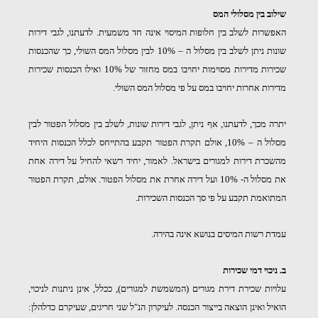
שילוב בין מסלולי המס
האפשרות לשלב בין חלופות המיסוי אינה חד משמעית. לדעתנו, לגבי דירות
שונות ניתן לשלב בין מסלול ה – 10% לבין מסלול המס השולי, כך שהכנסות
שכירות מדירות מסוימות יחויבו במס מחזור של 10% ואילו הכנסות שכירות
מדירות אחרות יחויבו במס על פי מסלול המס השולי.
יתרה מכך, לדעתנו, אף ניתן, לגבי דירות שונות, לשלב בין מסלול הפטור לבין
מסלול ה – 10%, אולם תקרת הפטור תקבע בהתייחס לכלל הכנסות היחיד
מהשכרת דירות למגורים בישראל. לאמור, יחיד רשאי להחיל על דירה אחת
את מסלול ה- 10% ועל דירה אחרת את מסלול הפטור. אולם, תקרת הפטור
המתואמת תקבע על פי סך הכנסות השכירות.
עמדת רשות המיסים בנושא אינה בהירה.
ב. ניכוי דמי שכירות
עלויות שכירת דירת מגורים (המשמשת למגורים), ככלל, אינן ניתנות לניכוי,
הואיל ואינן הוצאה בייצור הכנסה. לעיקרון הנ"ל שני חריגים, שעיקרם כדלהלן: