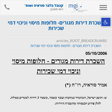
hone
Toggle
navigation
אודות המשרד
השכרת דירות מגורים- חלופות מיסוי וניכוי דמי
שכירות
השירותים שלנו
מידע מקצועי ומאמרים
articles_ROOT_BREADCRUMBS
השכרת דירות מגורים- חלופות מיסוי וניכוי דמי שכירות
קישורים
05/10/2006
לאתר המשרד
השכרת דירות מגורים - חלופות מיסוי
צור קשר
וניכוי דמי שכירות
חיפוש
English
אמיר סוראיה
, רו"ח (*)
ש:
תושב ישראל, המתגורר בנתיבות ועובד כשכיר, משכיר 3 דירות למגורים באילת.
להלן פירוט הכנסותיו מהשכרת הדירות: