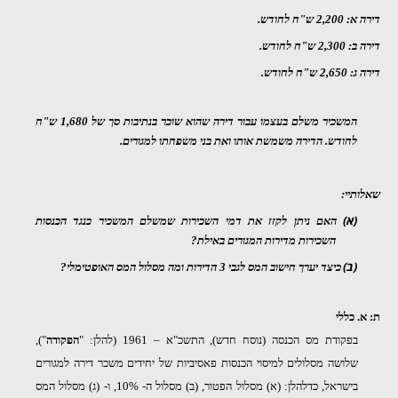
דירה א:
2,200 ש"ח לחודש.
דירה ב:
2,300 ש"ח לחודש.
דירה ג:
2,650 ש"ח לחודש.
המשכיר משלם בעצמו עבור דירה שהוא שוכר בנתיבות סך של 1,680 ש"ח
לחודש. הדירה משמשת אותו ואת בני משפחתו למגורים.
שאלותיי:
(א)
האם ניתן לקזז את דמי השכירות שמשלם המשכיר כנגד הכנסות
השכירות מדירות המגורים באילת?
(ב)
כיצד יערך חישוב המס לגבי 3 הדירות ומה מסלול המס האופטימלי?
ת:
א. כללי
בפקודת מס הכנסה (נוסח חדש), התשכ"א – 1961 (להלן: "
הפקודה
"),
שלושה מסלולים למיסוי הכנסות פאסיביות של יחידים משכר דירה למגורים
בישראל, כדלהלן: (א) מסלול הפטור, (ב) מסלול ה- 10%, ו- (ג) מסלול המס