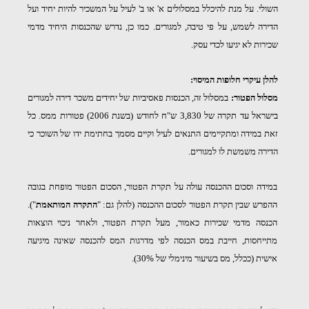
השולי. על מנת להיכלל במסלולים א' או ב'
לעיל על המשכיר להיות יחיד ועל
הדירה לשמש, על פי טיבה, למגורים. כמו כן, נדרש שהכנסות היחיד מדמי
שכירות לא יגיעו לכדי עסק.
להלן עיקרי חלופות המיסוי:
מסלול הפטור:
במסלול זה, הכנסות פאסיביות של יחידים משכר דירה למגורים
בישראל עד תקרה של 3,830 ש"ח לחודש (בשנת 2006) פטורות ממס. כל
זאת במידה ומתקיימים התנאים לעיל וקיים מסמך בחתימת ידו של השוכר כי
הדירה משמשת לו למגורים.
במידה וסכום ההכנסה עולה על תקרת הפטור, הסכום הפטור מופחת בגובה
ההפרש שבין תקרת הפטור לסכום ההכנסה (להלן גם: "
התקרה המותאמת
").
הכנסה מדמי שכירות כאמור, מעל תקרת הפטור, ולאחר ניכוי הוצאות
מתייחסות, חייבת במס הכנסה לפי מדרגות המס להכנסה שאינה מיגיעה
אישית (ככלל, מס בשיעור מינימלי של 30%).