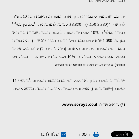
המפורטים לעיל ושילובם.
יחד עם זאת, נעיר כי במקרה הנדון תקרת הפטור המתואמת הינה 510 ש"ח
לחודש
{="(7,150-3,830)" -3,830}. כמו כן, לדעתנו, ניתן לשלב בין מסלול
הפטור ומסלול ה -10%, לגבי דירות שונות. לדוגמה, הכנסות שכירות מדירה א'
בסך של 1,690 ש"ח יחויבו במס "רגיל" והיתרה (בסך 510 ש"ח) תהיה פטורה
ממס. דמי השכירות מהדירות האחרות (דירה ב' ודירה ג') יחויבו במס על פי
מסלול המס השולי או מסלול ה- 10% (לגבי כל דירה יש לבחור מסלול מס
בנפרד). עמדת רשות המיסים בנושא אינה בהירה.
יש לציין כי במקרה הנדון לא יתקבל זיכוי מס מהכנסות השכירות לפי סעיף 11
לפקודה (יישובי פיתוח), הואיל ודמי השכירות אינן בגדר הכנסות מיגיעה אישית.
.
www.soraya.co.il
(*) סוראיה ושות';
הדפסה
שלח לחבר