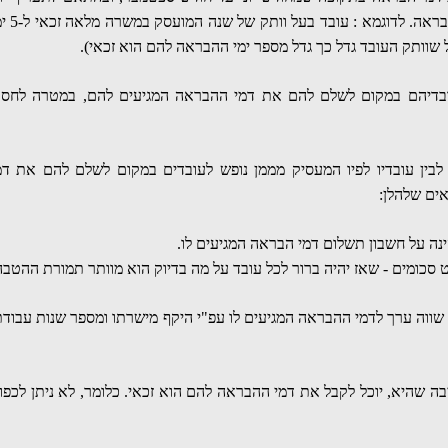
הבראה המעודכן שהינו 318 ש"ח עבור כל יום הבראה. לדוגמא
ובדיהם במקום לשלם להם את דמי ההבראה המגיעים להם, במטרה לחסו
 לבין עובדיו לפיו המעסיק מממן נופש לעובדים במקום לשלם להם את דמ
ים שלהלן:
ה על חשבון תשלום דמי הבראה המגיעים לו.
 סכומים - שאז יהיה ברור לכל עובד על מה בדיוק הוא מוותר תמורת ההטבה
שווה ערך לדמי ההבראה המגיעים לו עפ"י היקף מישרתו ומספר שנות עבודת
יבה שהיא, יוכל לקבל את דמי ההבראה להם הוא זכאי. כלומר,
לא ניתן לכפו