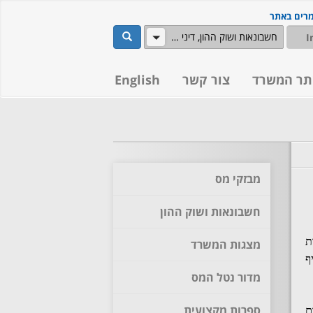
מרים באתר
שלח
חשבונאות ושוק ההון, דיני מסים
תר המשרד
צור קשר
English
מבזקי מס
חשבונאות ושוק ההון
ת
מצגות המשרד
ף
מדור נטל המס
ספרות מקצועית
ם