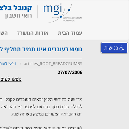
עמוד הבית
אודות המשרד
השי
נגישות
נופש לעובדים אינו תמיד תחליף 
articles_ROOT_BREADCRUMBS
נופש לעוב
27/07/2006
נופש לעובד
מדי שנה בחודשי הקיץ זכאים העובדים לקבל "ד
לקבלת סכום כסף בהתאם למספר ימי ההבראה המ
יום ההבראה המעודכן במשק באותה שנה.
לעובדים במגזר העסקי פרטי קמה הזכות לקבלת