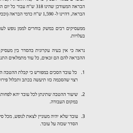
הבראה, דהיינו ל- 1,590 ש"ח כדמי הבראה (וככל שוותק העובד גדל כך גדל מספר ימי ההבראה להם הוא זכאי).
ממעסיקים רבים במשק בוחרים לממן נופש לע
בעלויות.
נראה כי אין בעיה עקרונית בהסדר בין מעסיק
ההבראה להם הם זכאים, כל עוד מתמלאים התנא
1.
כל עובד הסכים במפורש כי קבלת ההטבה הינ
רצוי שהסכמה כזו תיעשה בכתב ותכלול פירוט
2.
שיעור ההטבה שתינתן לכל עובד יהא לפחות 
במקום העבודה.
3.
עובד שלא יהיה מעוניין לצאת לנופש, מכל ס
הסדר שכזה על עובד.