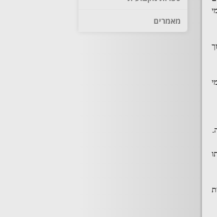
 : עובד בעל וותק של שנה המועסק במשרה מלאה זכאי ל-5 ימי
מאמרים
ך
י
.
ו
ת