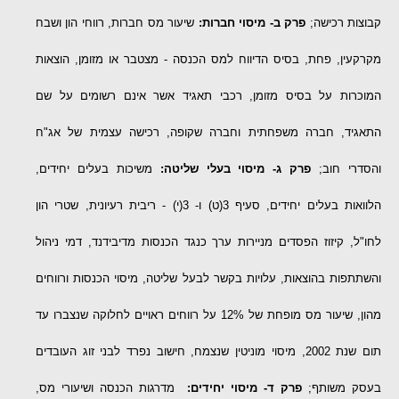
קבוצות רכישה;
פרק ב- מיסוי חברות:
שיעור מס חברות, רווחי הון ושבח
מקרקעין, פחת, בסיס הדיווח למס הכנסה - מצטבר או מזומן, הוצאות
המוכרות על בסיס מזומן, רכבי תאגיד אשר אינם רשומים על שם
התאגיד, חברה משפחתית וחברה שקופה, רכישה עצמית של אג"ח
והסדרי חוב;
פרק ג- מיסוי בעלי שליטה:
משיכות בעלים יחידים,
הלוואות בעלים יחידים, סעיף 3(ט) ו- 3(י) - ריבית רעיונית, שטרי הון
לחו"ל, קיזוז הפסדים מניירות ערך כנגד הכנסות מדיבידנד, דמי ניהול
והשתתפות בהוצאות, עלויות בקשר לבעל שליטה, מיסוי הכנסות ורווחים
מהון, שיעור מס מופחת של 12% על רווחים ראויים לחלוקה שנצברו עד
תום שנת 2002, מיסוי מוניטין שנצמח, חישוב נפרד לבני זוג העובדים
בעסק משותף;
פרק ד- מיסוי יחידים:
מדרגות הכנסה ושיעורי מס,