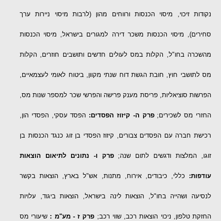
נקודות זיכוי, מיסוי הכנסות ורווחים מהון (לרבות מיסוי ניירות ערך
סחירים), מיסוי הכנסות משכר דירה למגורים בישראל, מיסוי הכנסות
מהשכרה בחו"ל, הקלות במס לעולים חדשים ותושבים חוזרים, הקלות
מס לתושבי חוץ, חובת הגשת דוח שנתי מקוון, ביטוח לאומי לעצמאיים,
הפרשות סוציאליות, פריסת מענק פרישה והפרשי שכר למספר שנות מס,
החזרי מס לשכירים;
פרק ה- קיזוז הפסדים:
הפסד עסקי, הפסדי הון,
רכישת חברה עם הפסדים צבורים, קיזוז הפסדי בן זוג כנגד הכנסות בן
זוגו, המלצות ודגשים לתום שנה;
פרק ו- נתונים לתיאום הוצאות
עודפות:
כללי, כיבודים, אירוח, מתנות, אש"ל בארץ, הוצאות בקשר
לנסיעה ושהייה בחו"ל, הוצאות לינה בישראל, הוצאות ביגוד, עלויות
החזקת טלפון, ניכוי הוצאות רכב, שווי רכב;
פרק ז - מע"מ :
שיעורי מס