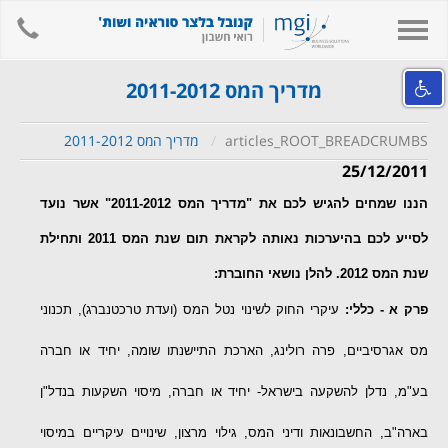
hone
Toggle
navigation
אודות המשרד
מדריך המס 2011-2012
השירותים שלנו
articles_ROOT_BREADCRUMBS
מדריך המס 2011-2012
מידע מקצועי ומאמרים
25/12/2011
קישורים
הננו שמחים להגיש לכם את "מדריך המס 2011-2012" אשר נועד
לאתר המשרד
לסייע לכם בהיערכות נאותה לקראת תום שנת המס 2011 ותחילת
צור קשר
שנת המס 2012. להלן נושאי החוברת:
חיפוש
פרק א - כללי:
עיקרי החוק לשינוי נטל המס (ועדת טרכטנברג), תכנוני
English
מס אגרסיביים, פרה רולינג, הארכת התיישנתו שומה, יחיד או חברה
בע"מ, נדלן להשקעה בישראל- יחיד או חברה, מיסוי השקעות בנדל"ן
בארה"ב, החשבונאות ודיני המס, גילוי מרצון, שינויים עיקריים במיסוי