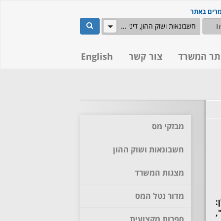
מרים באתר
שלח
חשבונאות ושוק ההון, דיני מסים
תר המשרד
צור קשר
English
מבזקי מס
חשבונאות ושוק ההון
מצגות המשרד
מדור נטל המס
:
,
ספרות מקצועית