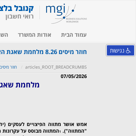
עמוד הבית
אודות המשרד
השי
נגישות
חוזר מיסים 8.26 מלחמת שאגת הארי - מתווה סיוע לעסקים
articles_ROOT_BREADCRUMBS
חוזר מיסים 8.26 מלחמת שאגת הארי - מתווה סיוע לע
07/05/2026
מלחמת שאגת 
אמש אושר מתווה הפיצויים לעסקים (יח
"המתווה").
המתווה מבוסס על עקרונות מ
1