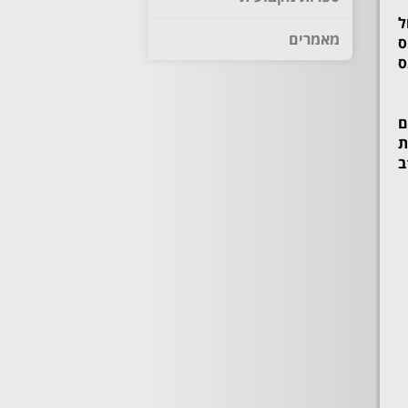
ל
מאמרים
ס
ס
ם
העברת
נכסים בבעלות משותפת לחברה, סעיף 104ב (ד) העברת נכסים ממספר יחידים לחברה (מיני מיזוג), סעיף 104ב