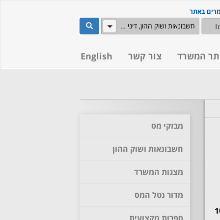
מרים באתר
שלח
חשבונאות ושוק ההון, דיני מסים
תר המשרד
צור קשר
English
מבזקי מס
חשבונאות ושוק ההון
מצגות המשרד
מדור נטל המס
פול המיסויי בהעברת נכסים (סעיפי 104
ספרות מקצועית