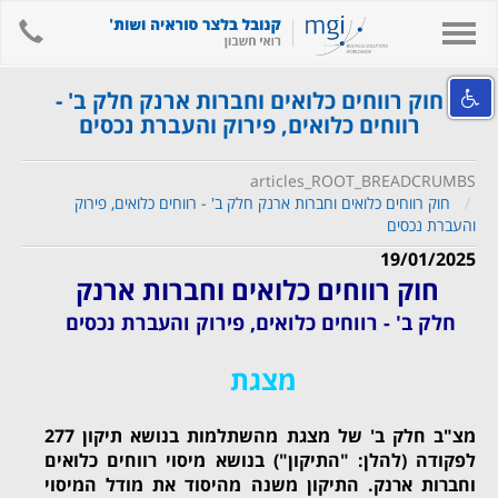
hone
Toggle
navigation
אודות המשרד
חוק רווחים כלואים וחברות ארנק חלק ב' -
רווחים כלואים, פירוק והעברת נכסים
השירותים שלנו
מידע מקצועי ומאמרים
articles_ROOT_BREADCRUMBS
חוק רווחים כלואים וחברות ארנק חלק ב' - רווחים כלואים, פירוק
קישורים
והעברת נכסים
לאתר המשרד
19/01/2025
חוק רווחים כלואים וחברות ארנק
צור קשר
חלק ב' -
רווחים כלואים, פירוק והעברת נכסים
חיפוש
English
מצגת
מצ"ב חלק ב' של מצגת מהשתלמות בנושא תיקון 277
לפקודה (להלן: "התיקון") בנושא מיסוי רווחים כלואים
וחברות ארנק. התיקון משנה מהיסוד את מודל המיסוי