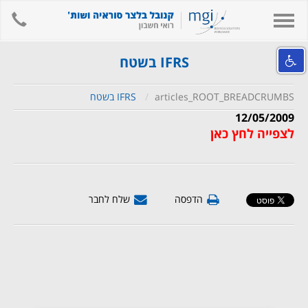
hone
Toggle
navigation
אודות המשרד
IFRS בשטח
השירותים שלנו
articles_ROOT_BREADCRUMBS
IFRS בשטח
מידע מקצועי ומאמרים
12/05/2009
קישורים
לצפייה לחץ כאן
לאתר המשרד
צור קשר
הדפסה
שלח לחבר
חיפוש
English