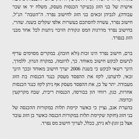
אישית של בני הזוג (בעיקר הכנסות מעסק, משלח יד או שכר
עבודה), לגביהן זכאים בני הזוג לחישוב נפרד. ה"הטבה" הנ"ל,
חישוב נפרד, עשויה להסתכם בעשרות אלפי שקלים בשנה. שהרי,
בחישוב נפרד מדרגות המס ונקודת הזיכוי ניתנות לכל אחד מבני
הזוג בנפרד.
ברם, חישוב נפרד הינו זכות (ולא חובה). במקרים מסוימים
עדי
ף
לנישום לבקש חישוב מאוחד. כך, לדוגמה, במקרה הנדון. ללמדך,
הינך רשאי לבקש כי בשנת 2006 יערך חישוב מאוחד ובכך הינך
זכאי, לדעתנו, לקזז את ההפסד מעסק כנגד הכנסות בת הזוג
מעבודה. יתר על כן, את ההפסד מעסק אף ניתן לקזז כנגד הכנסות
אחרות, כגון, רווחי הון בבורסה, הכנסות ריבית, שבח מקרקעין
וכדומה.
בהערת אגב, נציין כי כאשר קיימת תלות במקורות ההכנסה של
בני הזוג (חזקה שקיימת תלות במקורות הכנסה כאשר בן הזוג עובד
אצל בן זוגו) לא ניתן, ככלל, לערוך חישוב מס נפרד.