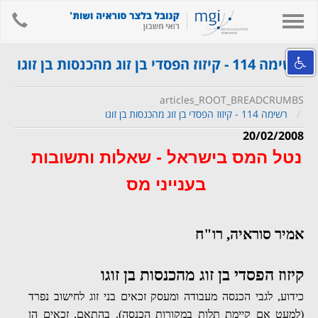
hone
Toggle
navigation
אודות המשרד
רשימה 114 - קיזוז הפסדי בן זוג מהכנסות בן זוגו
השירותים שלנו
articles_ROOT_BREADCRUMBS
מידע מקצועי ומאמרים
רשימה 114 - קיזוז הפסדי בן זוג מהכנסות בן זוגו
קישורים
20/02/2008
נטל המס בישראל - שאלות ותשובות
לאתר המשרד
בענייני מס
צור קשר
חיפוש
אמיר סוראיה
, רו"ח
English
קיזוז הפסדי בן זוג מהכנסות בן זוגו
כידוע, לגבי הכנסה מעבודה ומעסק זכאים בני זוג לחישוב נפרד
(למעט אם קיימת תלות במקורות הכנסה). בהתאם, זכאים הן