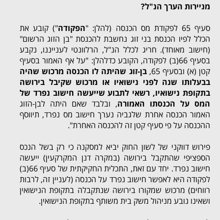
מניירות הערך הנ"ל?
סעיף 65 לפקודת מס הכנסה (להלן: "
הפקודה
") קובע את
הכלל לפיו הכנסת בני זוג נחשבת להכנסת "בן הזוג הרשום"
(חישוב מאוחד). חריג לכלל הנ"ל, הרלוונטי לענייננו, נקבע
בסעיף 66(ב) לפקודה, הקובע כדלהלן: "על אף האמור בסעיף
קטן (א) ובסעיף 65,
בן-זוג שהיתה לו הכנסה מרכוש שהיה
בבעלותו שנה לפני נישואיו או מרכוש שקיבל בירושה
בתקופת נישואיו, רשאי לתבוע שייעשה חישוב נפרד של
המס על הכנסתו האמורה
, ובלבד שאם היתה לבן-הזוג
האמור הכנסה אחרת שלגביה נערך חישוב מס נפרד, תיווסף
ההכנסה על פי סעיף קטן זה להכנסה האחרת".
פירוש דווקני של לשון החוק יביא למסקנה כי רק בשל הנכס
הספציפי שהתקבל בירושה (במקרה דנן המקרקעין) ייעשה
חישוב נפרד. יחד עם זאת, התכלית החקיקתית של סעיף 66(ב)
לפקודה היא לאפשר חישוב נפרד על הכנסה (לעניין זה, לרבות
רווחים) מרכוש שמקורו בירושה שנתקבלה בתקופת הנישואין
ושאינו נובע מניהול משק בית משותף בתקופת הנישואין.