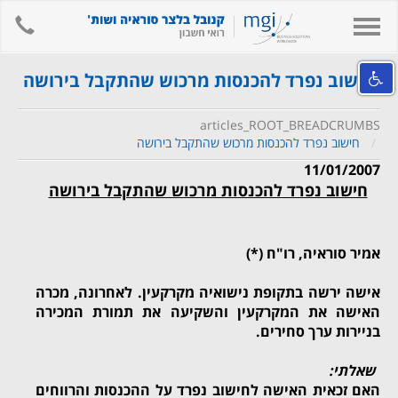
hone
Toggle
navigation
אודות המשרד
חישוב נפרד להכנסות מרכוש שהתקבל בירושה
השירותים שלנו
articles_ROOT_BREADCRUMBS
מידע מקצועי ומאמרים
חישוב נפרד להכנסות מרכוש שהתקבל בירושה
קישורים
11/01/2007
חישוב נפרד להכנסות מרכוש שהתקבל בירושה
לאתר המשרד
צור קשר
אמיר סוראיה
, רו"ח (*)
חיפוש
אישה ירשה בתקופת נישואיה מקרקעין. לאחרונה, מכרה
English
האישה את המקרקעין והשקיעה את תמורת המכירה
בניירות ערך סחירים.
שאלתי:
האם זכאית האישה לחישוב נפרד על ההכנסות והרווחים