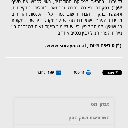
לדעתנו, ובהתאם לפסיקה המודרנית, ראוי לפרש את סעיף
66(ב) לפקודה בצורה רחבה ובהתאם לתכלית החקיקתית,
ולאפשר במקרה הנדון חישוב נפרד על ההכנסות והרווחים
מניירות הערך (שמקורם מרכוש שהתקבל בירושה בתקופת
הנישואין). למותר לציין, כי יש לשמור תיעוד נאות להבחנה בין
ניירות הערך הנ"ל לבין נכסים אחרים.
(*) סוראיה ושות';
www.soraya.co.il
.
הדפסה
שלח לחבר
מבזקי מס
חשבונאות ושוק ההון