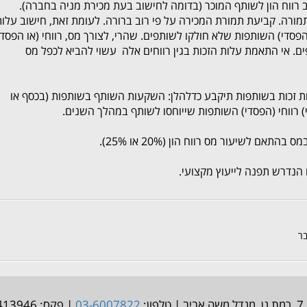
 רווח הון לשותף המוכר (בדומה לחישוב בעת מכירת מניה בחברה).
תמורה. קביעת תמורת המכירה על פי רוב ברורה. לעומת זאת, חישוב עלות
הפסדי) השותפות שלא חולקו לשותפים. שהרי, לצורך מס, רווחי (או הפסדי
ם. אי התאמת עלות הזכות בגין רווחים אלה עשוי להביא לכפל מס
 הכנסה 13/04 נקבע כי עלות זכות בשותפות תיקבע כדלהלן: השקעות השותף בשותפות (בכסף או
כוי) רווחי (הפסדי) השותפות שייוחסו לשותף במהלך השנים.
אם לשיעור מס רווח הון (20% או 25%).
ח הנדרש תפנה לייעוץ מקצועי.
ר
:
03-6007822
| פקס: 03-9413946 | אימייל: