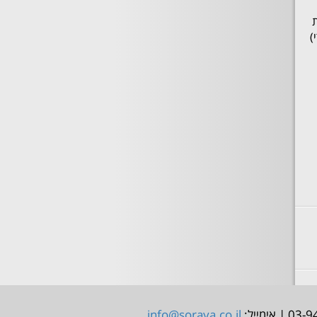
)
info@soraya.co.il