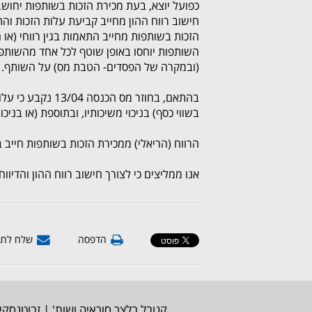
כפועל יוצא, בעת מכירת הזכות בשותפות יחושב
חישוב רווח ההון מחייב קביעת עלות הזכות וה
הזכות בשותפות מחייב התאמות בגין רווחי (או 
השותפות יוחסו באופן שוטף לכל אחד מהשותפי
(ובמקרה של הפסדים- הטבת מס) על השותף.
בהתאם, בחוזר מס
בשווי כסף) בניכוי משיכותיו, ובתוספת (או בני
הרווח (הריאלי) ממכירת הזכות בשותפות חייב במס בהת
אנו ממליצים כי לצורך חישוב רווח ההון והדיוו
הדפסה
שלח לחב
קנובל בלצר סוראיה ושות' | זבוטנסקי 7, רמת גן, מגדל משה אביב | טלפון