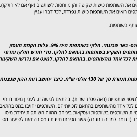
ים את השותפות כישות שקופה והן מיוחסות לשותפים (אף אם לא חולקו).
פים רואים את השותפות כישות נפרדת, לכל דבר ועניין.
שותף בשותפות.
בשנת 2004 הקמתי ביחד עם 6 שותפים דאנס- באר שכונתי. חלקי בשותפות הינו 9%. עלות הקמת העסק
כל אחד מהשותפים השקיע בשותפות בהתאם לחלקו. מדי חודש חולקו עודפי
ת לכל אחד מהשותפים, בהתאם לחלקו, למעט אם נדרשו השקעות
לאחרונה החלטתי למכור את זכויותיי בשותפות תמורת סך של 130 אלפי ש"ח. כיצד יחושב רווח ההון שנצמח
סוי שותפויות (ראה פס"ד שדות). בהתאם לגישה זו, לעניין מיסוי רווחי
 לכל אחד מהשותפים בהתאם לזכויותיהם. השותפים יחויבו במס בהתאם
כויות השותפים בשותפות ועסקאות ביניהם מהווה השותפות יחידת מיסוי
פרד (בדומה למניה בחברה) אשר מכירתו חייבת במס בהתאם לשיעור מס