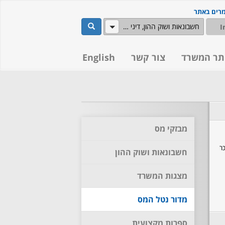
מרים באתר
שלח
חשבונאות ושוק ההון, דיני מסים
תר המשרד
צור קשר
English
מבזקי מס
כר
חשבונאות ושוק ההון
מצגות המשרד
מדור נטל המס
ספרות מקצועית